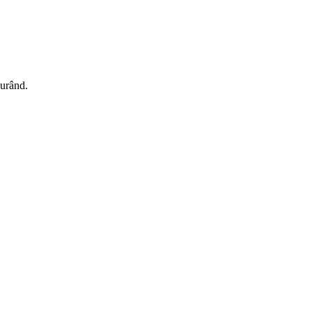
curând.