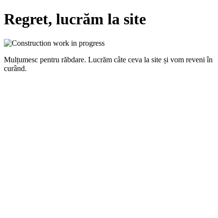
Regret, lucrăm la site
Mulțumesc pentru răbdare. Lucrăm câte ceva la site și vom reveni în
curând.